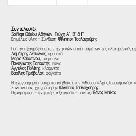
Συντελεστές
Solfège Ωδείου Αθηνών, Τεύχη Α', Β' & Γ'
Επιμέλεια ύλης – Σύνθεση:
Φίλιππος Τσαλαχούρης
Για την ηχογράφηση των ηχητικών αποσπασμάτων της ηλεκτρονικής εφ
Δημήτρης Δεσύλλας,
κρουστά
Μαρία Καρυτινού,
τσέμπαλο
Παναγιώτης Παπούτης,
πιάνο
Άγγελος Πολίτης,
κλαρινέτο
Βασίλης Πριόβολος,
φαγκότο
Η ηχογράφηση πραγματοποιήθηκε στην Αίθουσα «Άρης Γαρουφαλής» τ
Συντονισμός ηχογράφησης:
Φίλιππος Τσαλαχούρης
Ηχογράφηση – ηχητική επεξεργασία – μοντάζ:
Θάνος Μπίκος