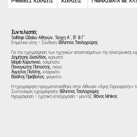
ΡΥΘΜΙΚΕΣ ΑΣΚΗΣΕΙΣ
ΑΣΚΗΣΕΙΣ
ΓΥΜΝΑΣΜΑΤΑ ΜΕ ΑΛΛ
Συντελεστές
Solfège Ωδείου Αθηνών, Τεύχη Α', Β' & Γ'
Επιμέλεια ύλης – Σύνθεση:
Φίλιππος Τσαλαχούρης
Για την ηχογράφηση των ηχητικών αποσπασμάτων της ηλεκτρονικής εφ
Δημήτρης Δεσύλλας,
κρουστά
Μαρία Καρυτινού,
τσέμπαλο
Παναγιώτης Παπούτης,
πιάνο
Άγγελος Πολίτης,
κλαρινέτο
Βασίλης Πριόβολος,
φαγκότο
Η ηχογράφηση πραγματοποιήθηκε στην Αίθουσα «Άρης Γαρουφαλής» τ
Συντονισμός ηχογράφησης:
Φίλιππος Τσαλαχούρης
Ηχογράφηση – ηχητική επεξεργασία – μοντάζ:
Θάνος Μπίκος