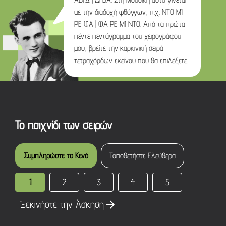
με την διαδοχή φθόγγων, π.χ. ΝΤΟ ΜΙ
ΡΕ ΦΑ | ΦΑ ΡΕ ΜΙ ΝΤΟ. Από τα πρώτα
πέντε πεντάγραμμα του χειρογράφου
μου, βρείτε την καρκινική σειρά
τετραχόρδων εκείνου που θα επιλέξετε.
Το παιχνίδι των σειρών
Συμπληρώστε το Κενό
Τοποθετήστε Ελεύθερα
1
2
3
4
5
Ξεκινήστε την Άσκηση