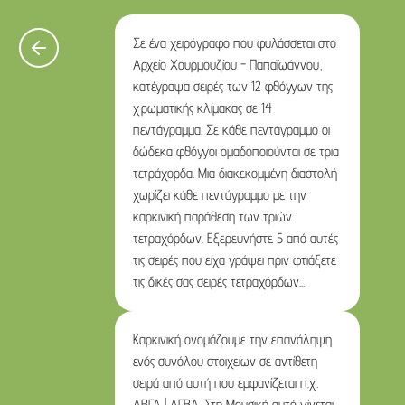
Σε ένα χειρόγραφο που φυλάσσεται στο
Αρχείο Χουρμουζίου - Παπαϊωάννου,
κατέγραψα σειρές των 12 φθόγγων της
χρωματικής κλίμακας σε 14
πεντάγραμμα. Σε κάθε πεντάγραμμο οι
δώδεκα φθόγγοι ομαδοποιούνται σε τρια
τετράχορδα. Μια διακεκομμένη διαστολή
χωρίζει κάθε πεντάγραμμο με την
καρκινική παράθεση των τριών
τετραχόρδων. Εξερευνήστε 5 από αυτές
τις σειρές που είχα γράψει πριν φτιάξετε
τις δικές σας σειρές τετραχόρδων...
Καρκινική ονομάζουμε την επανάληψη
ενός συνόλου στοιχείων σε αντίθετη
σειρά από αυτή που εμφανίζεται π.χ.
ΑΒΓΔ | ΔΓΒΑ. Στη Μουσική αυτό γίνεται